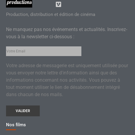
Impromptu Productions
Production / Distribution
Production, distribution et édition de cinéma
Ne manquez pas nos événements et actualités.
Inscrivez-
vous à la newsletter ci-dessous :
Votre adresse de messagerie est uniquement utilisée pour
vous envoyer notre lettre d'information ainsi que des
informations concernant nos activités. Vous pouvez à
tout moment utiliser le lien de désabonnement intégré
dans chacun de nos mails.
Nos films