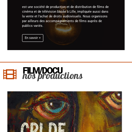
est une société de production et de distribution de films de
cinéma et de télévision basée à Lille, impliquée aussi dans
la vente et l'achat de droits audiovisuels. Nous organisons
par ailleurs des accompagnements de films auprès de
publics variés.
En savoir +
FILM/DOCU
nos productions
le
n,
 les