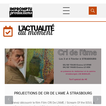
Impromptu Productions
Production / Distribution
L'ACTUALITÉ
du moment
PROJECTIONS DE CRI DE L'AME À STRASBOURG
Venez découvrir le film Film CRI De L’AME / Scream Of the SOUL à