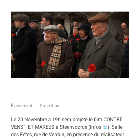
A
Événement
Projection
S
Le 23 Novembre à 19h sera projeté le film CONTRE
VENST ET MAREES à Steenvoorde (infos
ici
), Salle
des Fêtes, rue de Verdun, en présence du réalisateur.
t