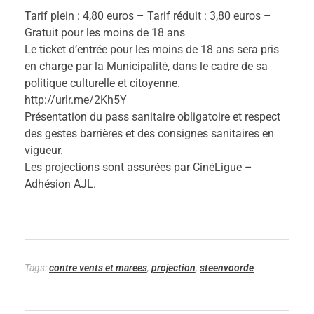
Tarif plein : 4,80 euros – Tarif réduit : 3,80 euros –
e
Gratuit pour les moins de 18 ans
Le ticket d’entrée pour les moins de 18 ans sera pris
e
en charge par la Municipalité, dans le cadre de sa
politique culturelle et citoyenne.
http://urlr.me/2Kh5Y
n
Présentation du pass sanitaire obligatoire et respect
des gestes barrières et des consignes sanitaires en
v
vigueur.
Les projections sont assurées par CinéLigue –
o
Adhésion AJL.
o
r
Tags:
contre vents et marees
,
projection
,
steenvoorde
d