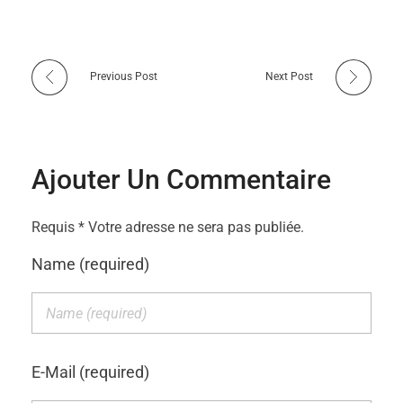
e
l
Previous Post
Next Post
e
Ajouter Un Commentaire
2
3
Requis * Votre adresse ne sera pas publiée.
Name (required)
N
o
E-Mail (required)
v