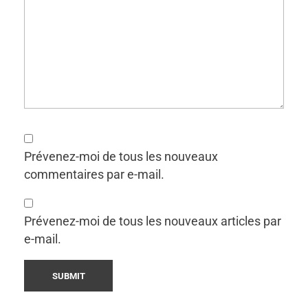
r
o
u
v
Prévenez-moi de tous les nouveaux
e
commentaires par e-mail.
z
Prévenez-moi de tous les nouveaux articles par
C
e-mail.
O