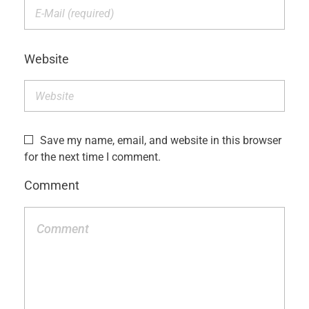
e
m
Website
b
r
Save my name, email, and website in this browser
for the next time I comment.
e
Comment
r
e
t