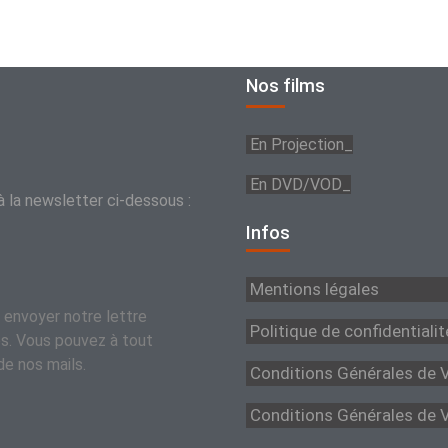
Nos films
En Projection_
En DVD/VOD_
à la newsletter ci-dessous :
Infos
Mentions légales
 envoyer notre lettre
Politique de confidentialit
és. Vous pouvez à tout
e nos mails.
Conditions Générales de 
Conditions Générales de 