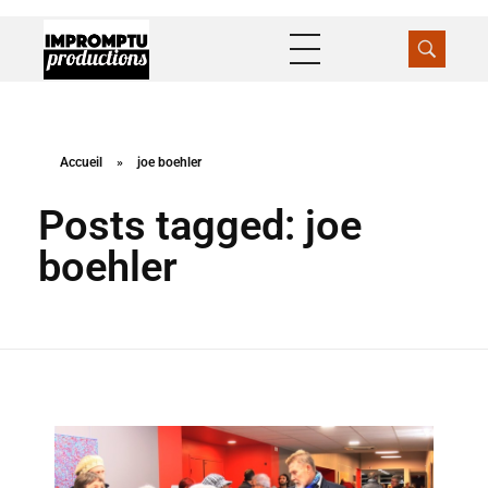
Impromptu Productions
Production / Distribution
Accueil
»
joe boehler
Posts tagged: joe
boehler