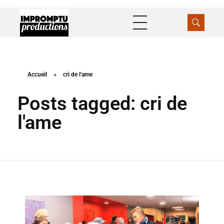
Impromptu Productions
Production / Distribution
Accueil
»
cri de l'ame
Posts tagged: cri de
l'ame